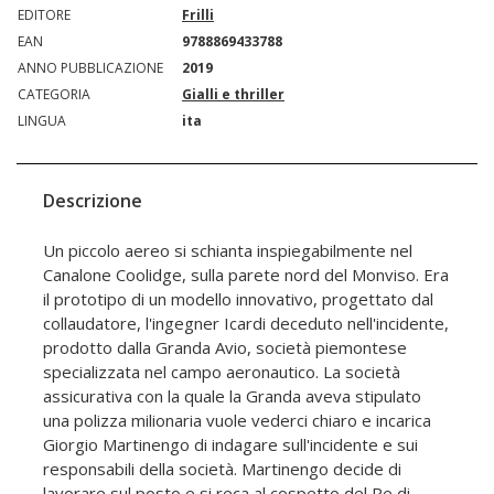
EDITORE
Frilli
EAN
9788869433788
ANNO PUBBLICAZIONE
2019
CATEGORIA
Gialli e thriller
LINGUA
ita
Descrizione
Un piccolo aereo si schianta inspiegabilmente nel
Canalone Coolidge, sulla parete nord del Monviso. Era
il prototipo di un modello innovativo, progettato dal
collaudatore, l'ingegner Icardi deceduto nell'incidente,
prodotto dalla Granda Avio, società piemontese
specializzata nel campo aeronautico. La società
assicurativa con la quale la Granda aveva stipulato
una polizza milionaria vuole vederci chiaro e incarica
Giorgio Martinengo di indagare sull'incidente e sui
responsabili della società. Martinengo decide di
lavorare sul posto e si reca al cospetto del Re di