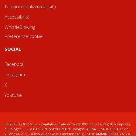
Termini di utilizzo del sito
Accessibilità
WhistleBlowing
Preferenze cookie
SOCIAL
Facebook
Instagram
X
Youtube
LIBRERIE.COOP S.p.a. - capitale sociale euro 900.000 int.vers. Registro imprese
di Bologna, C.F. e P.I.: 02591561200 REA di Bologna: 451543 ; SEDE LEGALE: via
Villanova, 29/7 - 40055 Villanova di Castenaso (BO) - SEDE AMMINISTRATIVA: via