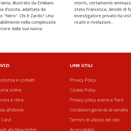
lama, illustrato da Emiliano
pettando che possa essere
a d'uscita, adattata da
ire il cadavere. Ma un
zo "Nero". Chi è Zardo? Una
'inizio di una serie di fughe,
abilmente nella complessità
ricatti e rivelazioni...
incere dalla sua nuova
RVIZI
LINK UTILI
istenza e contatti
Privacy Policy
reria online
Cookie Policy
nota e ritira
Privacy policy eventi e fiere
da all'ebook
Condizioni generali di vendita
t Card
Termini di utilizzo del sito
riviti alla Newsletter
Accessibilità