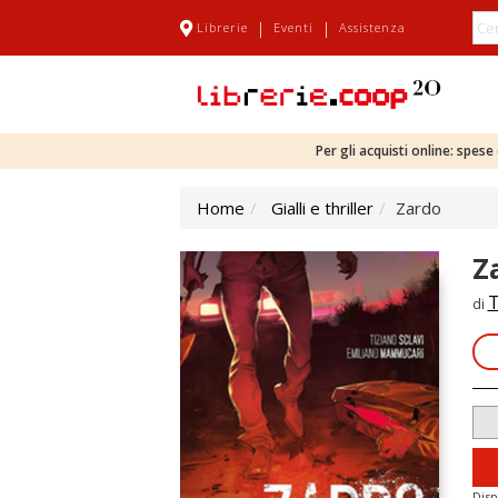
|
|
Librerie
Eventi
Assistenza
Per gli acquisti online: spes
Home
Gialli e thriller
Zardo
Z
T
di
Disp