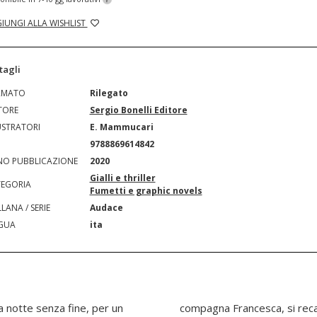
IUNGI ALLA WISHLIST
tagli
RMATO
Rilegato
TORE
Sergio Bonelli Editore
USTRATORI
E. Mammucari
N
9788869614842
O PUBBLICAZIONE
2020
Gialli e thriller
EGORIA
Fumetti e graphic novels
LANA / SERIE
Audace
GUA
ita
a notte senza fine, per un
ex ragazzo di lei. Lo trova