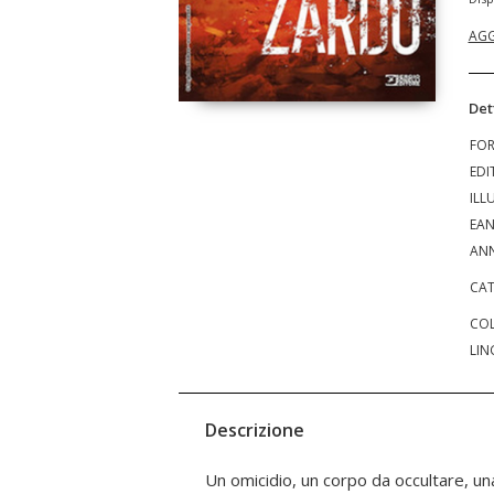
AGG
Det
FO
EDI
ILL
EA
ANN
CAT
COL
LIN
Descrizione
Un omicidio, un corpo da occultare, un
compagna Francesca, si reca a casa dell'