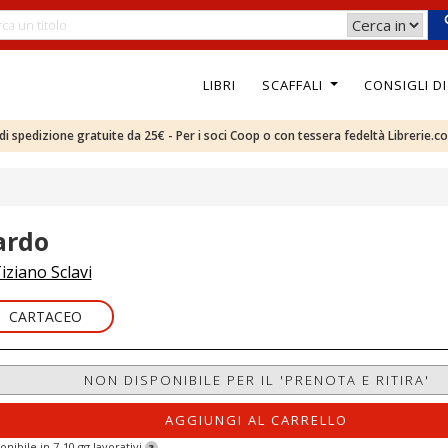
LIBRI
SCAFFALI
CONSIGLI D
e di spedizione gratuite da 25€ - Per i soci Coop o con tessera fedeltà Librerie.c
ardo
iziano Sclavi
CARTACEO
NON DISPONIBILE PER IL 'PRENOTA E RITIRA'
AGGIUNGI AL CARRELLO
onibile in 7-10 gg lavorativi
?