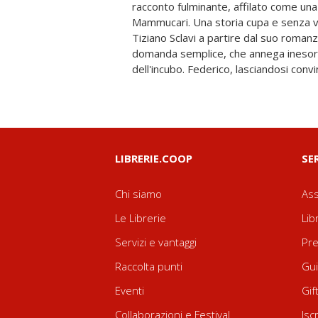
racconto fulminante, affilato come una 
morto, certamente ammazzato e, sos
Mammucari. Una storia cupa e senza vi
stata Francesca, decide di far spar
Tiziano Sclavi a partire dal suo roman
investigatore privato ha visto tutto. È l
domanda semplice, che annega inesor
dell'incubo. Federico, lasciandosi conv
LIBRERIE.COOP
SE
Chi siamo
Ass
Le Librerie
Lib
Servizi e vantaggi
Pre
Raccolta punti
Gui
Eventi
Gif
Collaborazioni e Festival
Isc