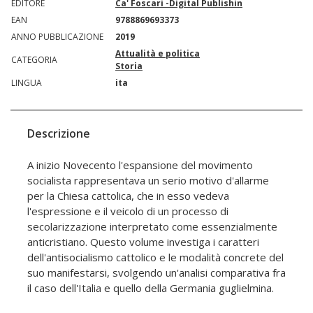
EDITORE
Ca' Foscari -Digital Publishin
EAN
9788869693373
ANNO PUBBLICAZIONE
2019
Attualità e politica
CATEGORIA
Storia
LINGUA
ita
Descrizione
A inizio Novecento l'espansione del movimento
socialista rappresentava un serio motivo d'allarme
per la Chiesa cattolica, che in esso vedeva
l'espressione e il veicolo di un processo di
secolarizzazione interpretato come essenzialmente
anticristiano. Questo volume investiga i caratteri
dell'antisocialismo cattolico e le modalità concrete del
suo manifestarsi, svolgendo un'analisi comparativa fra
il caso dell'Italia e quello della Germania guglielmina.