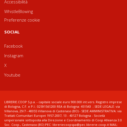
Accessibilità
WhistleBlowing
Preferenze cookie
SOCIAL
Facebook
Instagram
X
Youtube
LIBRERIE.COOP S.p.a. - capitale sociale euro 900.000 int.vers. Registro imprese
di Bologna, C.F. e P.I.: 02591561200 REA di Bologna: 451543 ; SEDE LEGALE: via
Villanova, 29/7 - 40055 Villanova di Castenaso (BO) - SEDE AMMINISTRATIVA: via
Trattati Comunitari Europei 1957-2007, 13 - 40127 Bologna - Società
unipersonale sottoposta alla Direzione e Coordinamento di Coop Alleanza 3.0
Soc. Coop., Castenaso (BO) PEC: libreriecoopspa@pec.librerie.coop.it MAIL: