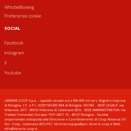
WhistleBlowing
Preferenze cookie
SOCIAL
Facebook
Instagram
X
Youtube
LIBRERIE.COOP S.p.a. - capitale sociale euro 900.000 int.vers. Registro imprese
di Bologna, C.F. e P.I.: 02591561200 REA di Bologna: 451543 ; SEDE LEGALE: via
Villanova, 29/7 - 40055 Villanova di Castenaso (BO) - SEDE AMMINISTRATIVA: via
Trattati Comunitari Europei 1957-2007, 13 - 40127 Bologna - Società
unipersonale sottoposta alla Direzione e Coordinamento di Coop Alleanza 3.0
Soc. Coop., Castenaso (BO) PEC: libreriecoopspa@pec.librerie.coop.it MAIL:
info@librerie.coop.it