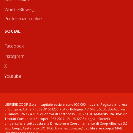
WhistleBlowing
Preferenze cookie
SOCIAL
Facebook
Instagram
X
Youtube
LIBRERIE.COOP S.p.a. - capitale sociale euro 900.000 int.vers. Registro imprese
di Bologna, C.F. e P.I.: 02591561200 REA di Bologna: 451543 ; SEDE LEGALE: via
Villanova, 29/7 - 40055 Villanova di Castenaso (BO) - SEDE AMMINISTRATIVA: via
Trattati Comunitari Europei 1957-2007, 13 - 40127 Bologna - Società
unipersonale sottoposta alla Direzione e Coordinamento di Coop Alleanza 3.0
Soc. Coop., Castenaso (BO) PEC: libreriecoopspa@pec.librerie.coop.it MAIL:
info@librerie.coop.it