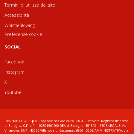
Termini di utilizzo del sito
Accessibilità
WhistleBlowing
Preferenze cookie
SOCIAL
Facebook
Instagram
X
Youtube
LIBRERIE.COOP S.p.a. - capitale sociale euro 900.000 int.vers. Registro imprese
di Bologna, C.F. e P.I.: 02591561200 REA di Bologna: 451543 ; SEDE LEGALE: via
Villanova, 29/7 - 40055 Villanova di Castenaso (BO) - SEDE AMMINISTRATIVA: via