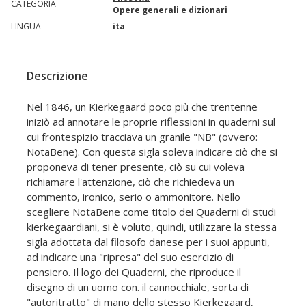
CATEGORIA
Opere generali e dizionari
LINGUA
ita
Descrizione
Nel 1846, un Kierkegaard poco più che trentenne
iniziò ad annotare le proprie riflessioni in quaderni sul
cui frontespizio tracciava un granile "NB" (ovvero:
NotaBene). Con questa sigla soleva indicare ciò che si
proponeva di tener presente, ciò su cui voleva
richiamare l'attenzione, ciò che richiedeva un
commento, ironico, serio o ammonitore. Nello
scegliere NotaBene come titolo dei Quaderni di studi
kierkegaardiani, si è voluto, quindi, utilizzare la stessa
sigla adottata dal filosofo danese per i suoi appunti,
ad indicare una "ripresa" del suo esercizio di
pensiero. Il logo dei Quaderni, che riproduce il
disegno di un uomo con. il cannocchiale, sorta di
"autoritratto" di mano dello stesso Kierkegaard,