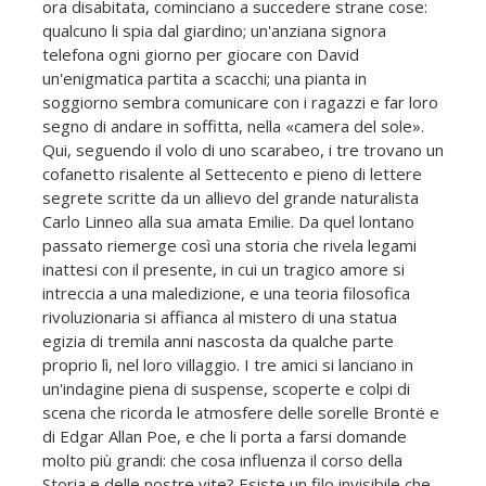
ora disabitata, cominciano a succedere strane cose:
qualcuno li spia dal giardino; un'anziana signora
telefona ogni giorno per giocare con David
un'enigmatica partita a scacchi; una pianta in
soggiorno sembra comunicare con i ragazzi e far loro
segno di andare in soffitta, nella «camera del sole».
Qui, seguendo il volo di uno scarabeo, i tre trovano un
cofanetto risalente al Settecento e pieno di lettere
segrete scritte da un allievo del grande naturalista
Carlo Linneo alla sua amata Emilie. Da quel lontano
passato riemerge così una storia che rivela legami
inattesi con il presente, in cui un tragico amore si
intreccia a una maledizione, e una teoria filosofica
rivoluzionaria si affianca al mistero di una statua
egizia di tremila anni nascosta da qualche parte
proprio lì, nel loro villaggio. I tre amici si lanciano in
un'indagine piena di suspense, scoperte e colpi di
scena che ricorda le atmosfere delle sorelle Brontë e
di Edgar Allan Poe, e che li porta a farsi domande
molto più grandi: che cosa influenza il corso della
Storia e delle nostre vite? Esiste un filo invisibile che