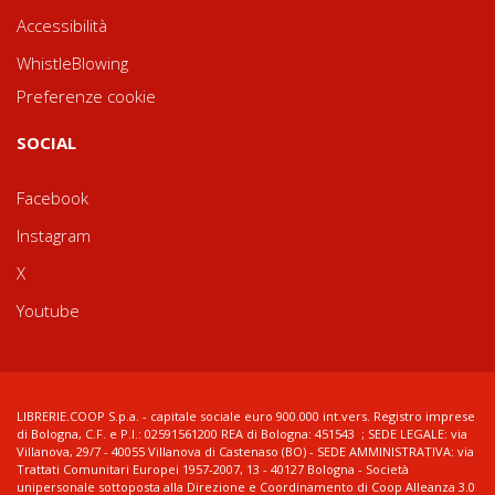
Accessibilità
WhistleBlowing
Preferenze cookie
SOCIAL
Facebook
Instagram
X
Youtube
LIBRERIE.COOP S.p.a. - capitale sociale euro 900.000 int.vers. Registro imprese
di Bologna, C.F. e P.I.: 02591561200 REA di Bologna: 451543 ; SEDE LEGALE: via
Villanova, 29/7 - 40055 Villanova di Castenaso (BO) - SEDE AMMINISTRATIVA: via
Trattati Comunitari Europei 1957-2007, 13 - 40127 Bologna - Società
unipersonale sottoposta alla Direzione e Coordinamento di Coop Alleanza 3.0