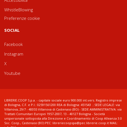
WhistleBlowing
Preferenze cookie
SOCIAL
Facebook
Instagram
X
Youtube
LIBRERIE.COOP S.p.a. - capitale sociale euro 900.000 int.vers. Registro imprese
di Bologna, C.F. e P.I.: 02591561200 REA di Bologna: 451543 ; SEDE LEGALE: via
Villanova, 29/7 - 40055 Villanova di Castenaso (BO) - SEDE AMMINISTRATIVA: via
Trattati Comunitari Europei 1957-2007, 13 - 40127 Bologna - Società
unipersonale sottoposta alla Direzione e Coordinamento di Coop Alleanza 3.0
Soc. Coop., Castenaso (BO) PEC: libreriecoopspa@pec.librerie.coop.it MAIL: