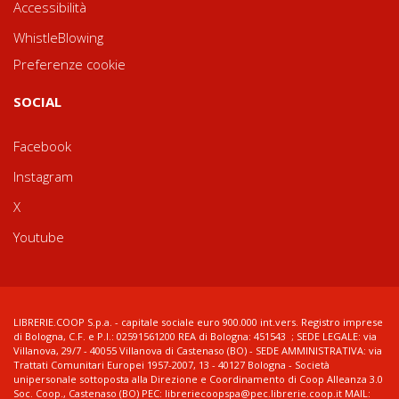
Accessibilità
WhistleBlowing
Preferenze cookie
SOCIAL
Facebook
Instagram
X
Youtube
LIBRERIE.COOP S.p.a. - capitale sociale euro 900.000 int.vers. Registro imprese
di Bologna, C.F. e P.I.: 02591561200 REA di Bologna: 451543 ; SEDE LEGALE: via
Villanova, 29/7 - 40055 Villanova di Castenaso (BO) - SEDE AMMINISTRATIVA: via
Trattati Comunitari Europei 1957-2007, 13 - 40127 Bologna - Società
unipersonale sottoposta alla Direzione e Coordinamento di Coop Alleanza 3.0
Soc. Coop., Castenaso (BO) PEC: libreriecoopspa@pec.librerie.coop.it MAIL: