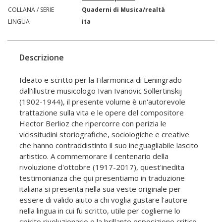
COLLANA / SERIE
Quaderni di Musica/realtà
LINGUA
ita
Descrizione
Ideato e scritto per la Filarmonica di Leningrado
dall'illustre musicologo Ivan Ivanovic Sollertinskij
(1902-1944), il presente volume è un'autorevole
trattazione sulla vita e le opere del compositore
Hector Berlioz che ripercorre con perizia le
vicissitudini storiografiche, sociologiche e creative
che hanno contraddistinto il suo ineguagliabile lascito
artistico. A commemorare il centenario della
rivoluzione d'ottobre (1917-2017), quest'inedita
testimonianza che qui presentiamo in traduzione
italiana si presenta nella sua veste originale per
essere di valido aiuto a chi voglia gustare l'autore
nella lingua in cui fu scritto, utile per coglierne lo
spirito rivoluzionario e la brillante esposizione critico-