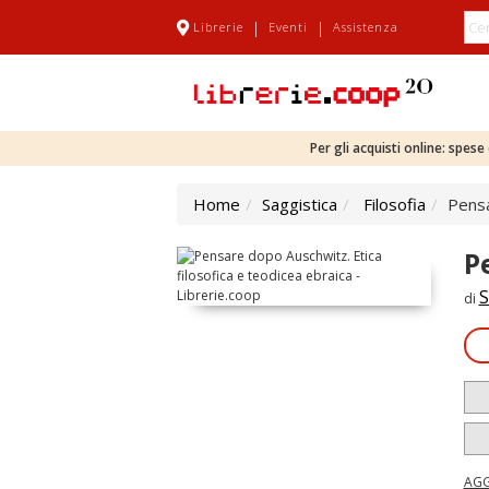
|
|
Librerie
Eventi
Assistenza
Per gli acquisti online: spes
Home
Saggistica
Filosofia
Pensa
P
S
di
AGG