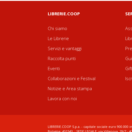
LIBRERIE.COOP
SE
Chi siamo
Ass
Le Librerie
Lib
Servizi e vantaggi
Pre
Raccolta punti
Gui
Eventi
Gif
Collaborazioni e Festival
Isc
Notizie e Area stampa
Lavora con noi
LIBRERIE.COOP S.p.a. - capitale sociale euro 900.000 in
Bologna: 451543 ; SEDE LEGALE: via Villanova, 29/7 - 4