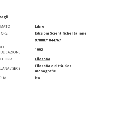
tagli
RMATO
Libro
TORE
Edizioni Scientifiche Italiane
N
9788871044767
NO
1992
BLICAZIONE
EGORIA
Filosofia
Filosofia e città. Sez.
LANA / SERIE
monografie
GUA
ita