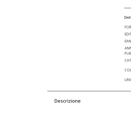
Det
FO
EDI
EA
AN
PUB
CAT
COL
LIN
Descrizione