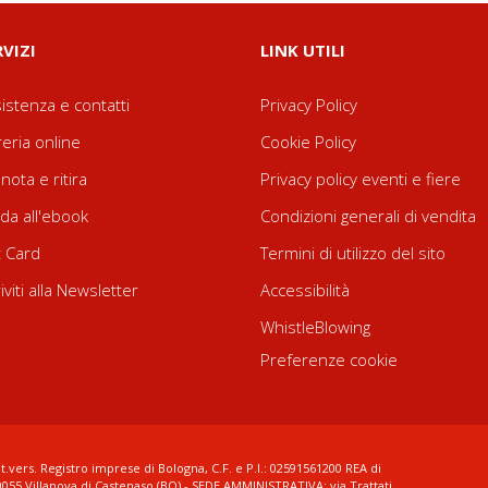
RVIZI
LINK UTILI
istenza e contatti
Privacy Policy
reria online
Cookie Policy
nota e ritira
Privacy policy eventi e fiere
da all'ebook
Condizioni generali di vendita
t Card
Termini di utilizzo del sito
riviti alla Newsletter
Accessibilità
WhistleBlowing
Preferenze cookie
t.vers. Registro imprese di Bologna, C.F. e P.I.: 02591561200 REA di
0055 Villanova di Castenaso (BO) - SEDE AMMINISTRATIVA: via Trattati