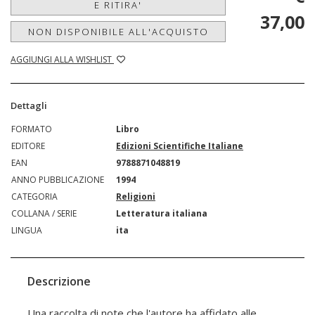
E RITIRA'
37,00
NON DISPONIBILE ALL'ACQUISTO
AGGIUNGI ALLA WISHLIST
Dettagli
FORMATO
Libro
EDITORE
Edizioni Scientifiche Italiane
EAN
9788871048819
ANNO PUBBLICAZIONE
1994
CATEGORIA
Religioni
COLLANA / SERIE
Letteratura italiana
LINGUA
ita
Descrizione
Una raccolta di note che l'autore ha affidato alle