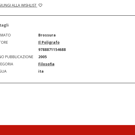
IUNGI ALLA WISHLIST
tagli
RMATO
Brossura
TORE
Il Poligrafo
N
9788871154688
O PUBBLICAZIONE
2005
EGORIA
Filosofia
GUA
ita