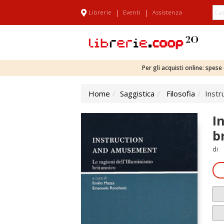
|
|
Librerie
Eventi
Assistenza
Per gli acquisti online: spes
Home
Saggistica
Filosofia
Instr
I
b
di