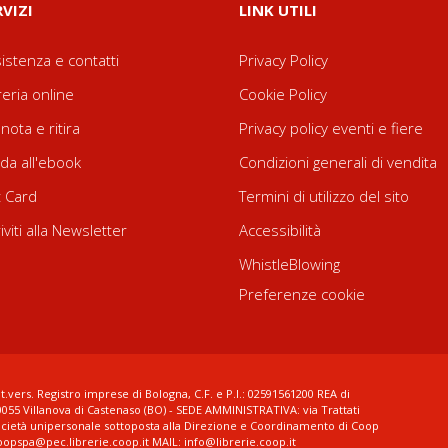
RVIZI
LINK UTILI
istenza e contatti
Privacy Policy
reria online
Cookie Policy
nota e ritira
Privacy policy eventi e fiere
da all'ebook
Condizioni generali di vendita
t Card
Termini di utilizzo del sito
riviti alla Newsletter
Accessibilità
WhistleBlowing
Preferenze cookie
t.vers. Registro imprese di Bologna, C.F. e P.I.: 02591561200 REA di
0055 Villanova di Castenaso (BO) - SEDE AMMINISTRATIVA: via Trattati
ocietà unipersonale sottoposta alla Direzione e Coordinamento di Coop
coopspa@pec.librerie.coop.it MAIL: info@librerie.coop.it