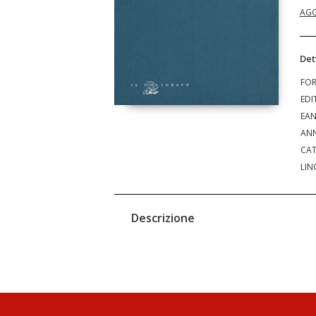
AGG
Det
FO
EDI
EA
ANN
CAT
LIN
Descrizione