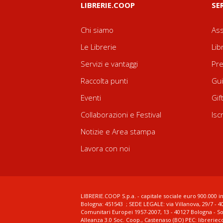
LIBRERIE.COOP
SE
Chi siamo
Ass
Le Librerie
Lib
Servizi e vantaggi
Pre
Raccolta punti
Gui
Eventi
Gif
Collaborazioni e Festival
Isc
Notizie e Area stampa
Lavora con noi
LIBRERIE.COOP S.p.a. - capitale sociale euro 900.000 in
Bologna: 451543 ; SEDE LEGALE: via Villanova, 29/7 - 4
Comunitari Europei 1957-2007, 13 - 40127 Bologna - S
Alleanza 3.0 Soc. Coop., Castenaso (BO) PEC: librerie