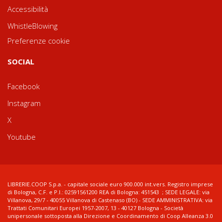
Accessibilità
WhistleBlowing
Preferenze cookie
SOCIAL
Facebook
Instagram
X
Youtube
LIBRERIE.COOP S.p.a. - capitale sociale euro 900.000 int.vers. Registro imprese
di Bologna, C.F. e P.I.: 02591561200 REA di Bologna: 451543 ; SEDE LEGALE: via
Villanova, 29/7 - 40055 Villanova di Castenaso (BO) - SEDE AMMINISTRATIVA: via
Trattati Comunitari Europei 1957-2007, 13 - 40127 Bologna - Società
unipersonale sottoposta alla Direzione e Coordinamento di Coop Alleanza 3.0