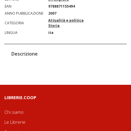
EAN
9788871155494
ANNO PUBBLICAZIONE
2007
Attualità e politica
CATEGORIA
Storia
LINGUA
ita
Descrizione
LIBRERIE.COOP
Chi siamo
Le Librerie