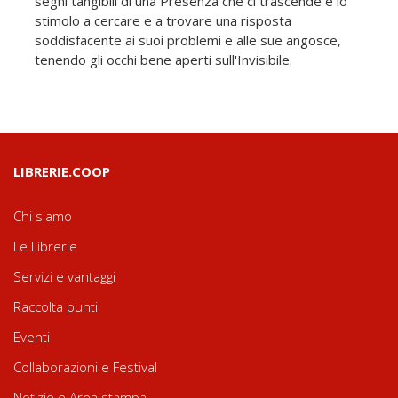
segni tangibili di una Presenza che ci trascende e lo
stimolo a cercare e a trovare una risposta
soddisfacente ai suoi problemi e alle sue angosce,
tenendo gli occhi bene aperti sull'Invisibile.
LIBRERIE.COOP
Chi siamo
Le Librerie
Servizi e vantaggi
Raccolta punti
Eventi
Collaborazioni e Festival
Notizie e Area stampa