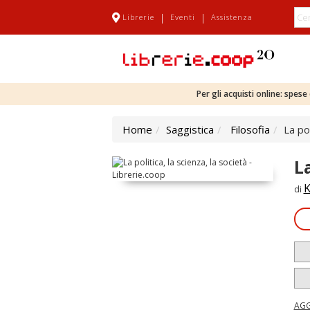
|
|
Librerie
Eventi
Assistenza
Per gli acquisti online: spes
Home
Saggistica
Filosofia
La pol
La
K
di
AGG