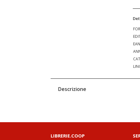
Det
FO
EDI
EA
ANN
CAT
LIN
Descrizione
LIBRERIE.COOP
SE