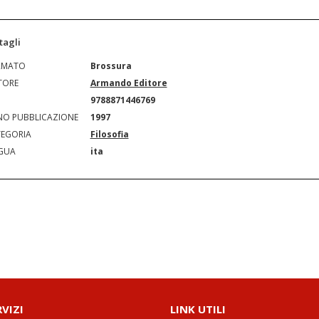
tagli
RMATO
Brossura
TORE
Armando Editore
N
9788871446769
O PUBBLICAZIONE
1997
EGORIA
Filosofia
GUA
ita
RVIZI
LINK UTILI