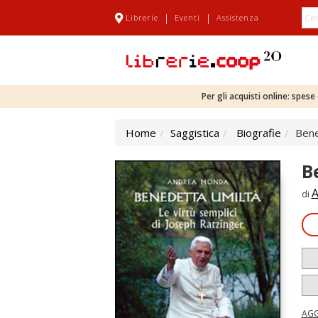
|
|
Librerie
Eventi
Assistenza
Per gli acquisti online: spes
Home
Saggistica
Biografie
Bene
B
A
di
AGG