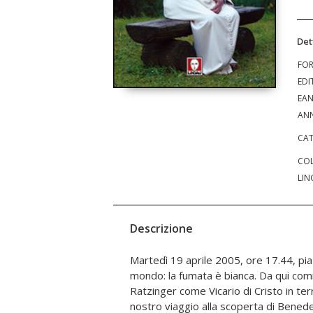
Det
FO
EDI
EA
ANN
CAT
COL
LIN
Descrizione
Martedì 19 aprile 2005, ore 17.44, pia
preziosi per ricostruire il profil
mondo: la fumata è bianca. Da qui comi
attraverso l'analisi di uno stile in cui 
Ratzinger come Vicario di Cristo in terra
lezioni più importanti. In particolare al c
nostro viaggio alla scoperta di Benede
per una volta, l'umiltà - la più misteriosa