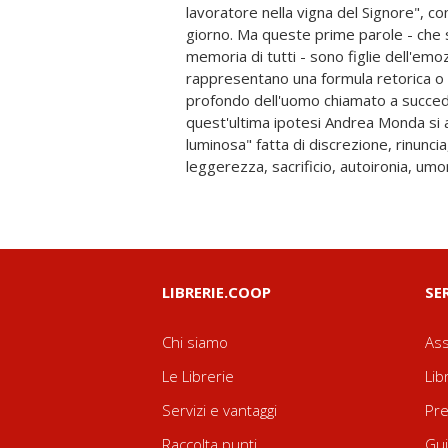
lavoratore nella vigna del Signore", co
più gustoso, l'umorismo, due parole ch
giorno. Ma queste prime parole - che
una comune radice etimologica. Chi
memoria di tutti - sono figlie dell'e
insuperbisce, è a un tempo umile e dotat
rappresentano una formula retorica o 
avverte che esiste un mondo più grande de
profondo dell'uomo chiamato a succed
questo mondo, Qualcuno di ancora più 
quest'ultima ipotesi Andrea Monda si 
sono "il segreto della vita", soprattutto 
luminosa" fatta di discrezione, rinuncia
due tratti che caratterizzano al mas
leggerezza, sacrificio, autoironia, umori
LIBRERIE.COOP
SE
Chi siamo
Ass
Le Librerie
Lib
Servizi e vantaggi
Pre
Raccolta punti
Gui