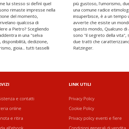
me lui stesso si definì quel
e trovano in humus, terra,
 sono rimaste impresse nella
 è "terra terra", chi non
mozione del momento,
o di umorismo, perché
rivelano qualcosa di
l proprio io e, oltre
ere a Pietro? Scegliendo
grande. Umiltà e umorismo
addentra in una "selva
per un cattolico, e sono
, disponibilità, dedizione,
simo grado l'uomo Joseph
smo, gioia... tutti tasselli
Ratzinger.
RVIZI
LINK UTILI
istenza e contatti
Privacy Policy
reria online
Cookie Policy
nota e ritira
Privacy policy eventi e fiere
da all'ebook
Condizioni generali di vendita