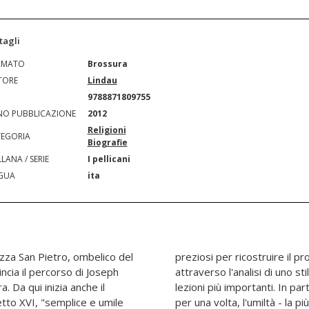
tagli
RMATO
Brossura
TORE
Lindau
N
9788871809755
O PUBBLICAZIONE
2012
Religioni
EGORIA
Biografie
LANA / SERIE
I pellicani
GUA
ita
zza San Pietro, ombelico del
o del pontefice-professore
ncia il percorso di Joseph
forse risiede una delle sue
. Da qui inizia anche il
entro della scena ci sono,
tto XVI, "semplice e umile
 delle virtù - e il suo frutto