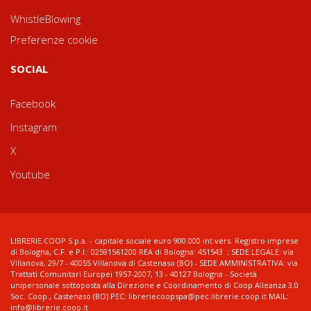
WhistleBlowing
Preferenze cookie
SOCIAL
Facebook
Instagram
X
Youtube
LIBRERIE.COOP S.p.a. - capitale sociale euro 900.000 int.vers. Registro imprese
di Bologna, C.F. e P.I.: 02591561200 REA di Bologna: 451543 ; SEDE LEGALE: via
Villanova, 29/7 - 40055 Villanova di Castenaso (BO) - SEDE AMMINISTRATIVA: via
Trattati Comunitari Europei 1957-2007, 13 - 40127 Bologna - Società
unipersonale sottoposta alla Direzione e Coordinamento di Coop Alleanza 3.0
Soc. Coop., Castenaso (BO) PEC: libreriecoopspa@pec.librerie.coop.it MAIL:
info@librerie.coop.it