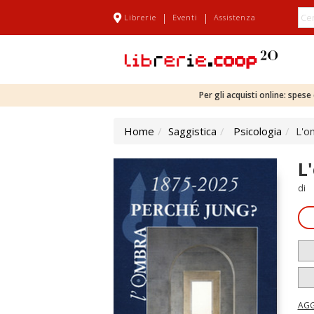
|
|
Librerie
Eventi
Assistenza
Per gli acquisti online: spes
Home
Saggistica
Psicologia
L'o
L
di
AGG