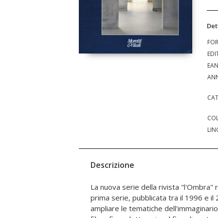
Det
FO
EDI
EA
ANN
CAT
COL
LIN
Descrizione
La nuova serie della rivista "l'Ombra" 
Alessandro Defilippi, Magda Di Ren
prima serie, pubblicata tra il 1996 e il
Alberto Favole, Luca Freiria, Sonia Giorgi, 
ampliare le tematiche dell'immaginario
Lioy, Camilla Manzo, Carlo Melodia, R