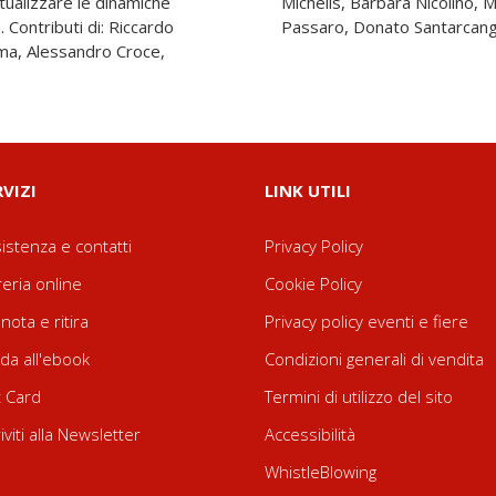
estualizzare le dinamiche
aurizio Olivero, Gianluigi
 Contributi di: Riccardo
Passaro, Donato Santarcange
ima, Alessandro Croce,
RVIZI
LINK UTILI
istenza e contatti
Privacy Policy
reria online
Cookie Policy
nota e ritira
Privacy policy eventi e fiere
da all'ebook
Condizioni generali di vendita
t Card
Termini di utilizzo del sito
riviti alla Newsletter
Accessibilità
WhistleBlowing