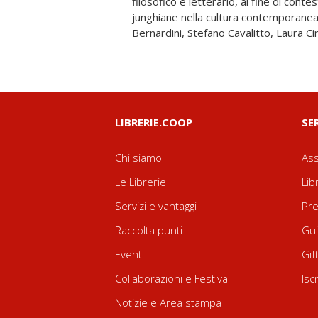
filosofico e letterario, al fine di cont
Michelis, Barbara Nicolino, Michela Oliva, M
junghiane nella cultura contemporanea.
Bernardini, Stefano Cavalitto, Laura C
LIBRERIE.COOP
SE
Chi siamo
Ass
Le Librerie
Lib
Servizi e vantaggi
Pre
Raccolta punti
Gui
Eventi
Gif
Collaborazioni e Festival
Isc
Notizie e Area stampa