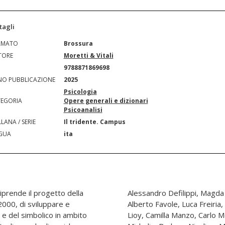
tagli
RMATO
Brossura
TORE
Moretti & Vitali
N
9788871869698
O PUBBLICAZIONE
2025
Psicologia
EGORIA
Opere generali e dizionari
Psicoanalisi
LANA / SERIE
Il tridente. Campus
GUA
ita
riprende il progetto della
zo, Fabio Donna Bedino,
 2000, di sviluppare e
Vincenzo Grenci, Martino
 e del simbolico in ambito
obert M. Mercurio, Angela