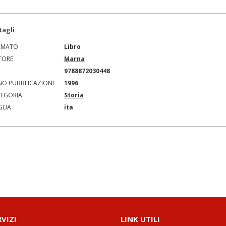
tagli
RMATO
Libro
TORE
Marna
N
9788872030448
O PUBBLICAZIONE
1996
EGORIA
Storia
GUA
ita
RVIZI
LINK UTILI