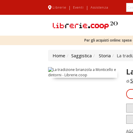
|
|
Librerie
Eventi
Assistenza
Per gli acquisti online: spes
Home
Saggistica
Storia
La tradi
L
S
di
AGG