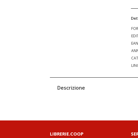
Det
FO
EDI
EA
ANN
CAT
LIN
Descrizione
LIBRERIE.COOP
SE