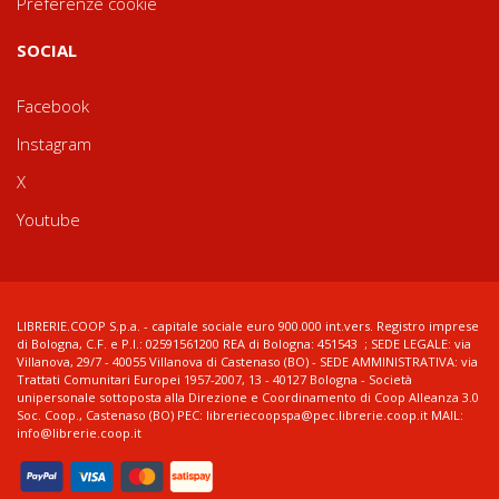
Preferenze cookie
SOCIAL
Facebook
Instagram
X
Youtube
LIBRERIE.COOP S.p.a. - capitale sociale euro 900.000 int.vers. Registro imprese
di Bologna, C.F. e P.I.: 02591561200 REA di Bologna: 451543 ; SEDE LEGALE: via
Villanova, 29/7 - 40055 Villanova di Castenaso (BO) - SEDE AMMINISTRATIVA: via
Trattati Comunitari Europei 1957-2007, 13 - 40127 Bologna - Società
unipersonale sottoposta alla Direzione e Coordinamento di Coop Alleanza 3.0
Soc. Coop., Castenaso (BO) PEC: libreriecoopspa@pec.librerie.coop.it MAIL:
info@librerie.coop.it