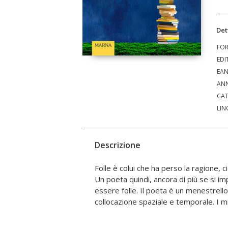
Det
FO
EDI
EA
ANN
CAT
LIN
Descrizione
Folle è colui che ha perso la ragione, c
raccolta partono da una voce che scatur
Un poeta quindi, ancora di più se si i
fuori il volto nascosto in esso e lo p
essere folle. Il poeta è un menestrello
collocazione spaziale e temporale. I mi