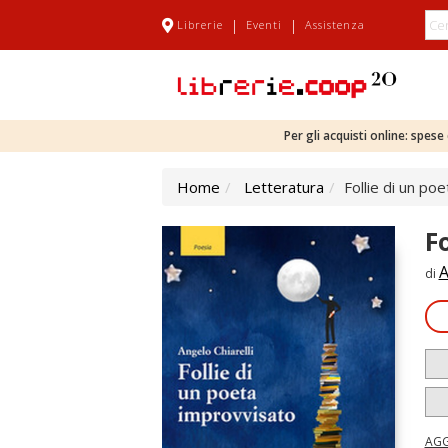
|
|
Librerie
Eventi
Assistenza
Per gli acquisti online: spes
Home
Letteratura
Follie di un po
F
A
di
AGG