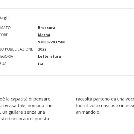
tagli
RMATO
Brossura
TORE
Marna
N
9788872037508
O PUBBLICAZIONE
2022
EGORIA
Letteratura
GUA
ita
ioè la capacità di pensare.
isce dall'animo per tirare
mprovvisa tale, non può che
resta a quanto lo circonda,
, un giullare senza una
animandolo.
steri nei brani di questa