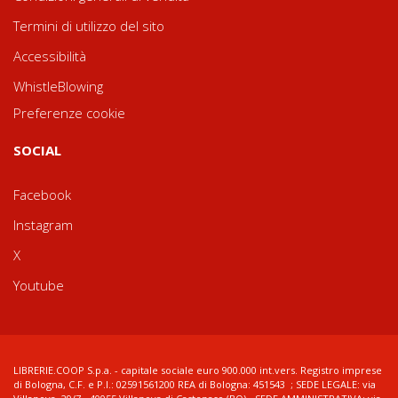
Termini di utilizzo del sito
Accessibilità
WhistleBlowing
Preferenze cookie
SOCIAL
Facebook
Instagram
X
Youtube
LIBRERIE.COOP S.p.a. - capitale sociale euro 900.000 int.vers. Registro imprese
di Bologna, C.F. e P.I.: 02591561200 REA di Bologna: 451543 ; SEDE LEGALE: via