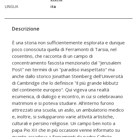
LINGUA
ita
Descrizione
È una storia non sufficientemente esplorata e dunque
poco conosciuta quella di Ferramonti di Tarsia, nel
cosentino, che racconta di un campo di
concentramento fascista menzionato dal "Jerusalem
Post" nei termini di un "paradiso inaspettato" ma
anche dallo storico Jonathan Steinberg dell'Università
di Cambridge che lo definisce "il più grande kibbutz
del continente europeo". Qui vigeva una realtà
ecumenica, di dialogo e incontro, in cui si celebravano
matrimoni e si poteva studiare. All'interno furono
attrezzati una scuola, un asilo, un ambulatorio medico
e, inoltre, si svilupparono varie attività artistiche,
culturali e persino religiose. Un campo ben noto a
papa Pio XII che in più occasioni venne informato su
quanto accadeva a Ferramonti da padre Callisto