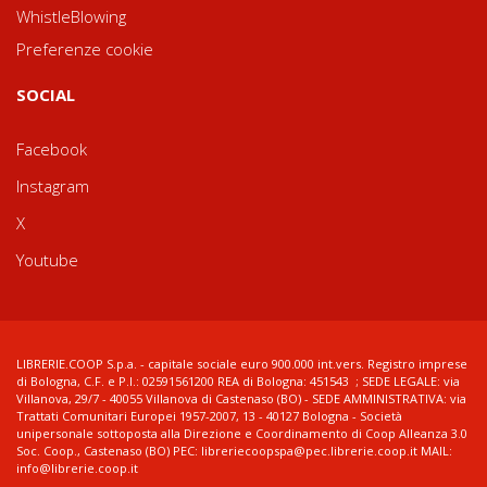
WhistleBlowing
Preferenze cookie
SOCIAL
Facebook
Instagram
X
Youtube
LIBRERIE.COOP S.p.a. - capitale sociale euro 900.000 int.vers. Registro imprese
di Bologna, C.F. e P.I.: 02591561200 REA di Bologna: 451543 ; SEDE LEGALE: via
Villanova, 29/7 - 40055 Villanova di Castenaso (BO) - SEDE AMMINISTRATIVA: via
Trattati Comunitari Europei 1957-2007, 13 - 40127 Bologna - Società
unipersonale sottoposta alla Direzione e Coordinamento di Coop Alleanza 3.0
Soc. Coop., Castenaso (BO) PEC: libreriecoopspa@pec.librerie.coop.it MAIL:
info@librerie.coop.it