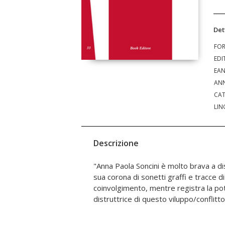
Det
FO
EDI
EA
ANN
CAT
LIN
Descrizione
"Anna Paola Soncini è molto brava a di
muovendolo lungo le svolte impervie di
sua corona di sonetti graffi e tracce di
aneddoti e incontrato piuttosto attraverso l
coinvolgimento, mentre registra la po
distruttrice di questo viluppo/conflitto