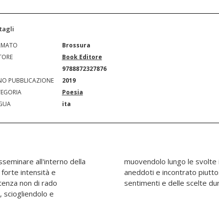
tagli
RMATO
Brossura
TORE
Book Editore
N
9788872327876
O PUBBLICAZIONE
2019
EGORIA
Poesia
GUA
ita
sseminare all'interno della
 un vissuto mai svelato per
 forte intensità e
e pietre miliari dei
tenza non di rado
sentimenti e delle scelte dure
, sciogliendolo e