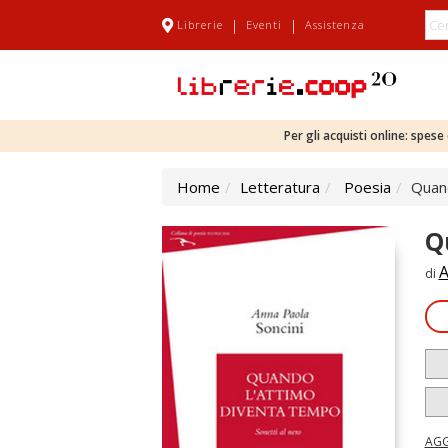
|
|
Librerie
Eventi
Assistenza
Per gli acquisti online: spes
Home
Letteratura
Poesia
Quand
Q
A
di
AGG