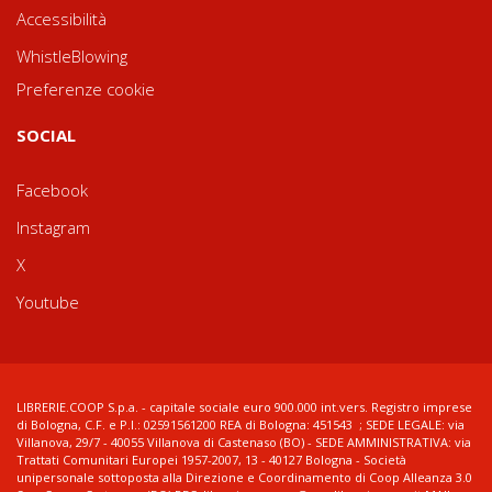
Accessibilità
WhistleBlowing
Preferenze cookie
SOCIAL
Facebook
Instagram
X
Youtube
LIBRERIE.COOP S.p.a. - capitale sociale euro 900.000 int.vers. Registro imprese
di Bologna, C.F. e P.I.: 02591561200 REA di Bologna: 451543 ; SEDE LEGALE: via
Villanova, 29/7 - 40055 Villanova di Castenaso (BO) - SEDE AMMINISTRATIVA: via
Trattati Comunitari Europei 1957-2007, 13 - 40127 Bologna - Società
unipersonale sottoposta alla Direzione e Coordinamento di Coop Alleanza 3.0