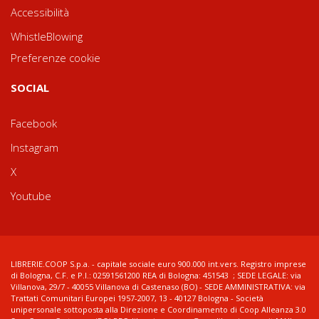
Accessibilità
WhistleBlowing
Preferenze cookie
SOCIAL
Facebook
Instagram
X
Youtube
LIBRERIE.COOP S.p.a. - capitale sociale euro 900.000 int.vers. Registro imprese
di Bologna, C.F. e P.I.: 02591561200 REA di Bologna: 451543 ; SEDE LEGALE: via
Villanova, 29/7 - 40055 Villanova di Castenaso (BO) - SEDE AMMINISTRATIVA: via
Trattati Comunitari Europei 1957-2007, 13 - 40127 Bologna - Società
unipersonale sottoposta alla Direzione e Coordinamento di Coop Alleanza 3.0