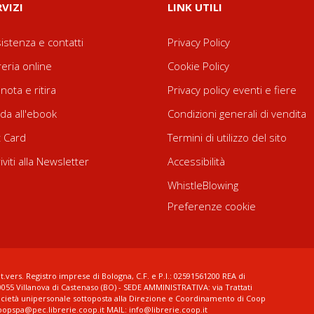
RVIZI
LINK UTILI
istenza e contatti
Privacy Policy
reria online
Cookie Policy
nota e ritira
Privacy policy eventi e fiere
da all'ebook
Condizioni generali di vendita
t Card
Termini di utilizzo del sito
riviti alla Newsletter
Accessibilità
WhistleBlowing
Preferenze cookie
t.vers. Registro imprese di Bologna, C.F. e P.I.: 02591561200 REA di
0055 Villanova di Castenaso (BO) - SEDE AMMINISTRATIVA: via Trattati
ocietà unipersonale sottoposta alla Direzione e Coordinamento di Coop
coopspa@pec.librerie.coop.it MAIL: info@librerie.coop.it