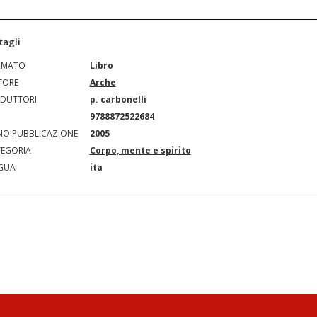
tagli
RMATO
Libro
TORE
Arche
DUTTORI
p. carbonelli
N
9788872522684
O PUBBLICAZIONE
2005
EGORIA
Corpo, mente e spirito
GUA
ita