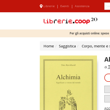
|
|
Librerie
Eventi
Assistenza
Per gli acquisti online: spes
Home
Saggistica
Corpo, mente e s
A
T
di
AGG