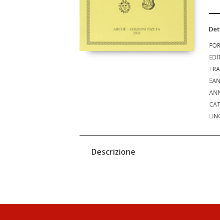
Det
FO
EDI
TRA
EA
ANN
CAT
LIN
Descrizione