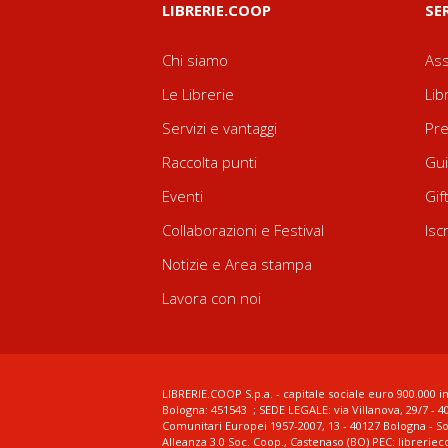
LIBRERIE.COOP
SE
Chi siamo
Ass
Le Librerie
Lib
Servizi e vantaggi
Pre
Raccolta punti
Gui
Eventi
Gif
Collaborazioni e Festival
Isc
Notizie e Area stampa
Lavora con noi
LIBRERIE.COOP S.p.a. - capitale sociale euro 900.000 in
Bologna: 451543 ; SEDE LEGALE: via Villanova, 29/7 - 4
Comunitari Europei 1957-2007, 13 - 40127 Bologna - S
Alleanza 3.0 Soc. Coop., Castenaso (BO) PEC: librerie