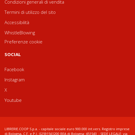
Condizioni generali di vendita
Termini di utilizzo del sito
Accessibilità
WhistleBlowing
Preferenze cookie
SOCIAL
Facebook
Instagram
X
Youtube
LIBRERIE.COOP S.p.a. - capitale sociale euro 900.000 int.vers. Registro imprese
di Bologna, C.F. e P.I.: 02591561200 REA di Bologna: 451543 ; SEDE LEGALE: via