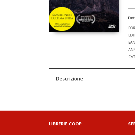
Det
FO
EDI
EA
ANN
CAT
Descrizione
LIBRERIE.COOP
SE