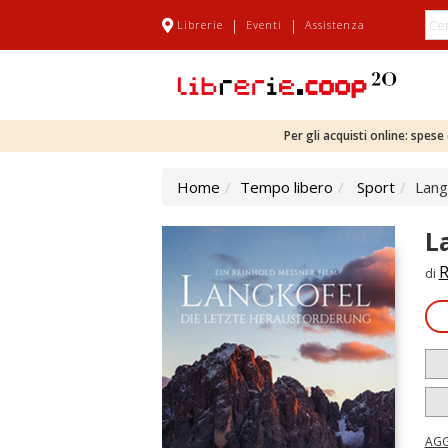
|
|
Librerie
Eventi
Assistenza
Per gli acquisti online: spes
Home
Tempo libero
Sport
Lang
L
R
di
AGG