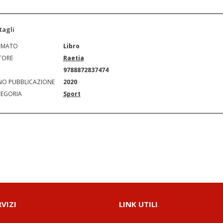
tagli
RMATO
Libro
TORE
Raetia
N
9788872837474
O PUBBLICAZIONE
2020
EGORIA
Sport
RVIZI
LINK UTILI