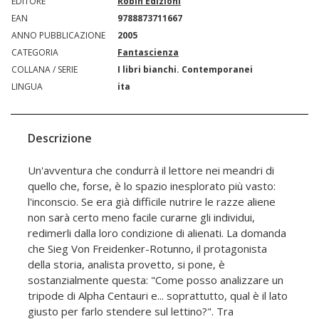
EDITORE
Robin Edizioni
EAN
9788873711667
ANNO PUBBLICAZIONE
2005
CATEGORIA
Fantascienza
COLLANA / SERIE
I libri bianchi. Contemporanei
LINGUA
ita
Descrizione
Un'avventura che condurrà il lettore nei meandri di
quello che, forse, è lo spazio inesplorato più vasto:
l'inconscio. Se era già difficile nutrire le razze aliene
non sarà certo meno facile curarne gli individui,
redimerli dalla loro condizione di alienati. La domanda
che Sieg Von Freidenker-Rotunno, il protagonista
della storia, analista provetto, si pone, è
sostanzialmente questa: "Come posso analizzare un
tripode di Alpha Centauri e... soprattutto, qual è il lato
giusto per farlo stendere sul lettino?". Tra