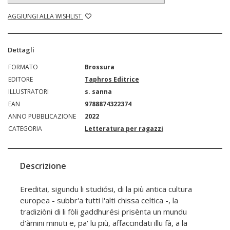
AGGIUNGI ALLA WISHLIST
Dettagli
FORMATO
Brossura
EDITORE
Taphros Editrice
ILLUSTRATORI
s. sanna
EAN
9788874322374
ANNO PUBBLICAZIONE
2022
CATEGORIA
Letteratura per ragazzi
Descrizione
Ereditai, sigundu li studiósi, di la più antica cultura
europea - subbr'a tutti l'alti chissa celtica -, la
tradiziòni di li fòli gaddhurési prisènta un mundu
d'àmini minuti e, pa' lu più, affaccindati illu fà, a la