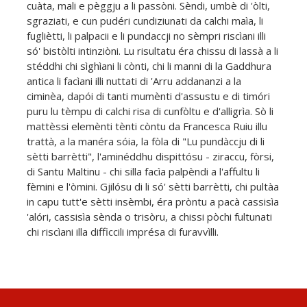
cuàta, mali e pèggju a li passòni. Sèndi, umbè di 'òlti,
sgraziati, e cun pudéri cundiziunati da calchi maìa, li
fugliètti, li palpacii e li pundaccji no sèmpri riscìani illi
só' bistòlti intinziòni. Lu risultatu éra chissu di lassà a li
stéddhi chi sìghìani li cònti, chi li manni di la Gaddhura
antica li facìani illi nuttati di 'Arru addananzi a la
ciminèa, dapói di tanti mumènti d'assustu e di timóri
puru lu tèmpu di calchi risa di cunfòltu e d'alligrìa. Sò li
mattèssi elemènti tènti còntu da Francesca Ruiu illu
trattà, a la manéra sóia, la fòla di "Lu pundàccju di li
sètti barrètti", l'aminéddhu dispittósu - ziraccu, fòrsi,
di Santu Maltinu - chi silla facìa palpèndi a l'affultu li
fèmini e l'òmini. Gjilósu di li só' sètti barrètti, chi pultàa
in capu tutt'e sètti insèmbi, éra pròntu a pacà cassisìa
'alóri, cassisìa sènda o trisòru, a chissi pòchi fultunati
chi riscìani illa difficcili imprésa di furavvìlli.