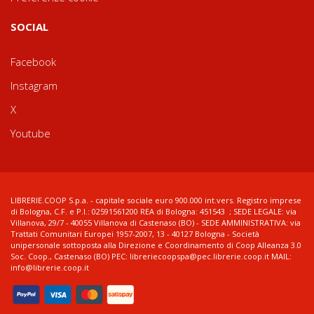
SOCIAL
Facebook
Instagram
X
Youtube
LIBRERIE.COOP S.p.a. - capitale sociale euro 900.000 int.vers. Registro imprese
di Bologna, C.F. e P.I.: 02591561200 REA di Bologna: 451543 ; SEDE LEGALE: via
Villanova, 29/7 - 40055 Villanova di Castenaso (BO) - SEDE AMMINISTRATIVA: via
Trattati Comunitari Europei 1957-2007, 13 - 40127 Bologna - Società
unipersonale sottoposta alla Direzione e Coordinamento di Coop Alleanza 3.0
Soc. Coop., Castenaso (BO) PEC: libreriecoopspa@pec.librerie.coop.it MAIL:
info@librerie.coop.it