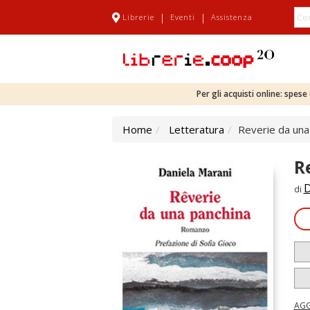
|
|
Librerie
Eventi
Assistenza
Per gli acquisti online: spes
Home
Letteratura
Reverie da una
R
D
di
AGG