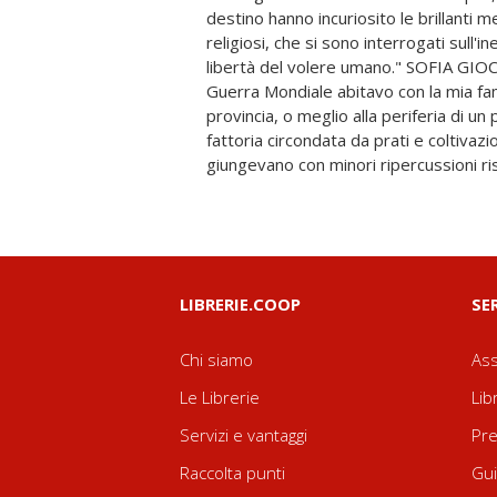
destino hanno incuriosito le brillanti men
bosco durante i bombardamenti, os
religiosi, che si sono interrogati sull'in
spettacolo pirotecnico. Poi andavamo 
libertà del volere umano." SOFIA GIO
maggio numero di schegge che tenevamo
Guerra Mondiale abitavo con la mia fam
in seguito ho battezzato la grotta delle Mo
provincia, o meglio alla periferia di u
che al momento della nascita decidono
fattoria circondata da prati e coltivaz
giungevano con minori ripercussioni risp
LIBRERIE.COOP
SE
Chi siamo
Ass
Le Librerie
Lib
Servizi e vantaggi
Pre
Raccolta punti
Gui