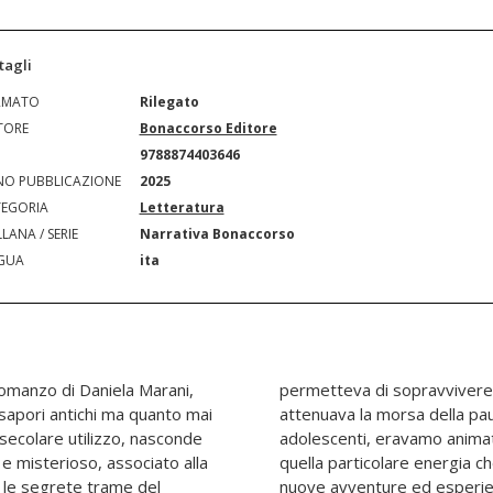
tagli
RMATO
Rilegato
TORE
Bonaccorso Editore
N
9788874403646
O PUBBLICAZIONE
2025
EGORIA
Letteratura
LANA / SERIE
Narrativa Bonaccorso
GUA
ita
romanzo di Daniela Marani,
i e la vita all'aria aperta
sapori antichi ma quanto mai
oi ragazzi, come tutti gli
lurisecolare utilizzo, nasconde
sità e imprudenza, mossi da
 e misterioso, associato alla
e a esporsi, a sperimentare
 le segrete trame del
rifugiavamo spesso nel