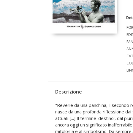
Det
FO
EDI
EA
ANN
CAT
COL
LIN
Descrizione
"Reverie da una panchina, il secondo 
permetteva di sopravvivere un po' a tutt
nasce da una profonda riflessione dai 
attenuava la morsa della paura. N
attuali. [...] Il termine 'destino', dal p
adolescenti, eravamo animati da curio
ancora oggi un significato inafferrabile
quella particolare energia che sping
mitologia e al simbolismo. Da sempre,
nuove avventure ed esperienze, così ci 