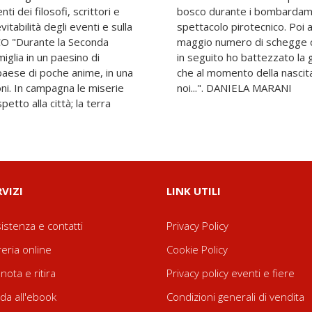
ti dei filosofi, scrittori e
servatori di un macabro
evitabilità degli eventi e sulla
a gara a chi raccoglieva il
CO "Durante la Seconda
 nascoste in quella che
iglia in un paesino di
ire, le famose tessitrici
n paese di poche anime, in una
 da assegnare a ciascuno di
ioni. In campagna le miserie
noi...". DANIELA MARANI
etto alla città; la terra
RVIZI
LINK UTILI
istenza e contatti
Privacy Policy
reria online
Cookie Policy
nota e ritira
Privacy policy eventi e fiere
da all'ebook
Condizioni generali di vendita