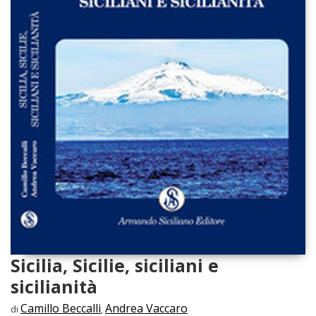
Sicilia, Sicilie, siciliani e
sicilianità
Camillo Beccalli
Andrea Vaccaro
di
,