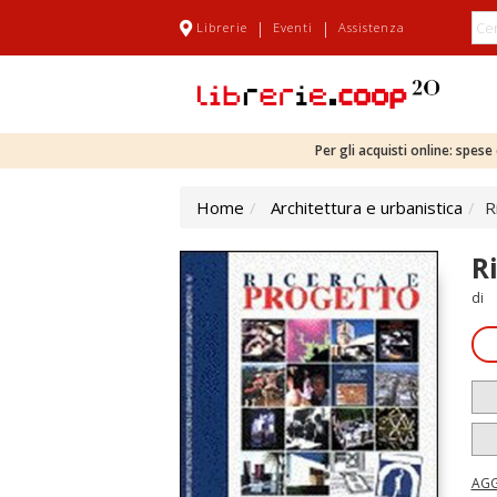
|
|
Librerie
Eventi
Assistenza
Per gli acquisti online: spes
Home
Architettura e urbanistica
R
R
di
AGG