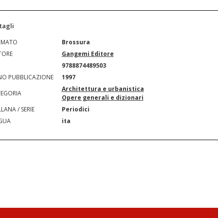
tagli
RMATO
Brossura
TORE
Gangemi Editore
N
9788874489503
O PUBBLICAZIONE
1997
Architettura e urbanistica
EGORIA
Opere generali e dizionari
LANA / SERIE
Periodici
GUA
ita