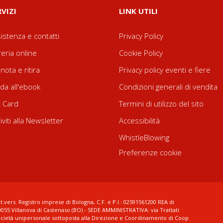
RVIZI
LINK UTILI
istenza e contatti
Privacy Policy
reria online
Cookie Policy
nota e ritira
Privacy policy eventi e fiere
da all'ebook
Condizioni generali di vendita
t Card
Termini di utilizzo del sito
riviti alla Newsletter
Accessibilità
WhistleBlowing
Preferenze cookie
t.vers. Registro imprese di Bologna, C.F. e P.I.: 02591561200 REA di
0055 Villanova di Castenaso (BO) - SEDE AMMINISTRATIVA: via Trattati
ocietà unipersonale sottoposta alla Direzione e Coordinamento di Coop