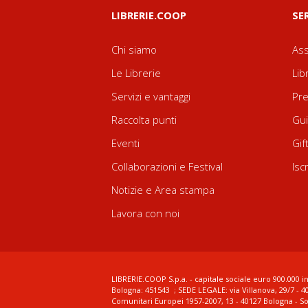
LIBRERIE.COOP
SE
Chi siamo
Ass
Le Librerie
Lib
Servizi e vantaggi
Pre
Raccolta punti
Gui
Eventi
Gif
Collaborazioni e Festival
Isc
Notizie e Area stampa
Lavora con noi
LIBRERIE.COOP S.p.a. - capitale sociale euro 900.000 in
Bologna: 451543 ; SEDE LEGALE: via Villanova, 29/7 - 4
Comunitari Europei 1957-2007, 13 - 40127 Bologna - S