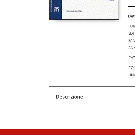
Det
FO
EDI
EA
ANN
CAT
COL
LIN
Descrizione