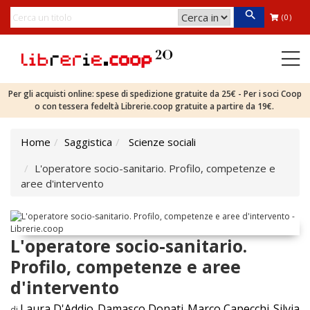
(0)
Per gli acquisti online: spese di spedizione gratuite da 25€ - Per i soci Coop
o con tessera fedeltà Librerie.coop gratuite a partire da 19€.
Home
Saggistica
Scienze sociali
L'operatore socio-sanitario. Profilo, competenze e
aree d'intervento
L'operatore socio-sanitario.
Profilo, competenze e aree
d'intervento
Laura D'Addio
Damasco Donati
Marco Capecchi
Silvia
di
,
,
,