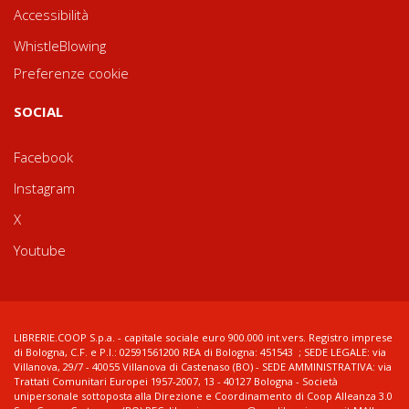
Accessibilità
WhistleBlowing
Preferenze cookie
SOCIAL
Facebook
Instagram
X
Youtube
LIBRERIE.COOP S.p.a. - capitale sociale euro 900.000 int.vers. Registro imprese
di Bologna, C.F. e P.I.: 02591561200 REA di Bologna: 451543 ; SEDE LEGALE: via
Villanova, 29/7 - 40055 Villanova di Castenaso (BO) - SEDE AMMINISTRATIVA: via
Trattati Comunitari Europei 1957-2007, 13 - 40127 Bologna - Società
unipersonale sottoposta alla Direzione e Coordinamento di Coop Alleanza 3.0