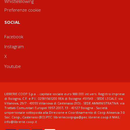
WhistleBlowing
Preferenze cookie
SOCIAL
Facebook
Instagram
X
Youtube
LIBRERIE.COOP S.p.a. - capitale sociale euro 900.000 int.vers. Registro imprese
di Bologna, C.F. e P.I.: 02591561200 REA di Bologna: 451543 ; SEDE LEGALE: via
Villanova, 29/7 - 40055 Villanova di Castenaso (BO) - SEDE AMMINISTRATIVA: via
Trattati Comunitari Europei 1957-2007, 13 - 40127 Bologna - Società
unipersonale sottoposta alla Direzione e Coordinamento di Coop Alleanza 3.0
Soc. Coop., Castenaso (BO) PEC: libreriecoopspa@pec.librerie.coop.it MAIL:
info@librerie.coop.it