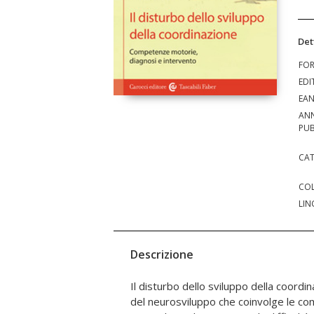
Det
FO
EDI
EA
AN
PUB
CAT
COL
LIN
Descrizione
Il disturbo dello sviluppo della coord
descrive gli strumenti di valutazione 
del neurosviluppo che coinvolge le c
proposte d'intervento secondo le recenti