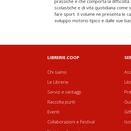
prassiche e che comporta la difficoltà 
fornendo così ai clinici suggerimenti sia
scolastiche e di vita quotidiana come s
sia per quelli riabilitativi. Vengono inol
fare sport. Il volume ne presenta le c
osservazione per gli insegnanti e la 
sviluppo motorio tipico e dalle sue bas
LIBRERIE.COOP
SE
Chi siamo
Ass
Le Librerie
Lib
Servizi e vantaggi
Pre
Raccolta punti
Gui
Eventi
Gif
Collaborazioni e Festival
Isc