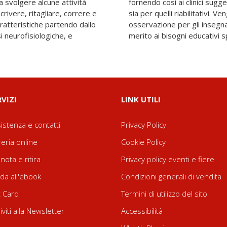
a svolgere alcune attività
 per gli aspetti diagnostici
crivere, ritagliare, correre e
tre indicati alcuni strumenti di
aratteristiche partendo dallo
normativa di riferimento in
i neurofisiologiche, e
merito ai bisogni educativi sp
RVIZI
LINK UTILI
istenza e contatti
Privacy Policy
reria online
Cookie Policy
nota e ritira
Privacy policy eventi e fiere
da all'ebook
Condizioni generali di vendita
t Card
Termini di utilizzo del sito
riviti alla Newsletter
Accessibilità