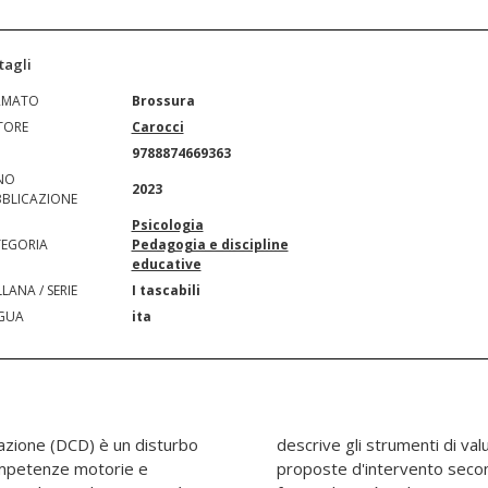
tagli
RMATO
Brossura
TORE
Carocci
N
9788874669363
NO
2023
BLICAZIONE
Psicologia
EGORIA
Pedagogia e discipline
educative
LANA / SERIE
I tascabili
GUA
ita
inazione (DCD) è un disturbo
maggiormente utilizzati e le
ompetenze motorie e
 linee guida europee,