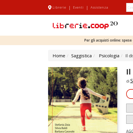
|
|
Librerie
Eventi
Assistenza
Per gli acquisti online: spes
Home
Saggistica
Psicologia
Il 
I
S
di
AGG