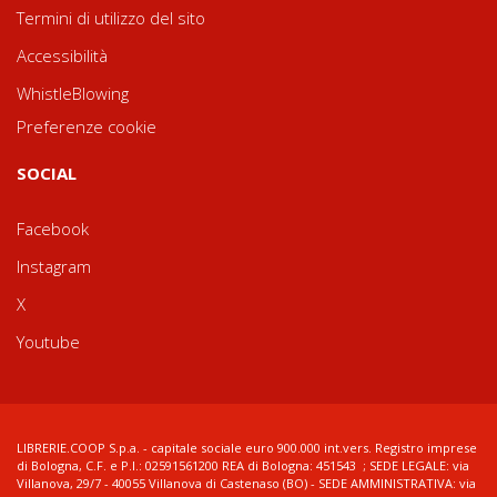
Termini di utilizzo del sito
Accessibilità
WhistleBlowing
Preferenze cookie
SOCIAL
Facebook
Instagram
X
Youtube
LIBRERIE.COOP S.p.a. - capitale sociale euro 900.000 int.vers. Registro imprese
di Bologna, C.F. e P.I.: 02591561200 REA di Bologna: 451543 ; SEDE LEGALE: via
Villanova, 29/7 - 40055 Villanova di Castenaso (BO) - SEDE AMMINISTRATIVA: via