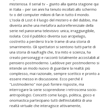
misteriosa. Il serial tv – giunto alla quinta stagione qui
in Italia – per sei anni ha tenuto incollati allo schermo
tv o del computer milioni di fan in tutto il mondo.
L'Isola di Lost è il luogo del mistero e del dubbio, ma
diventa anche una metafora autoreferenziale della
serie nel panorama televisivo: unica, irraggiungibile,
isolata. Così il pubblico diventa suo arcipelago,
costretto a perdersi tra le trame di una storia di
smarrimento. Gli spettatori si sentono tutti parte di
una storia di naufraghi che, tra mito e scienza, ha
creato personaggi e racconti totalmente accostabili al
pensiero postmoderno. Laddove per postmoderno si
intende un modo nuovo di guardare la realtà: più
complesso, mai razionale, sempre scettico e pronto a
essere messo in discussione. Ecco perché il
"Lostmoderno" non può fornire risposte, ma
interrogare la serie scoprendone i retroscena socio-
antropologici. Concetti come luogo, politica, gioco e
onomastica partecipano tutti dell'instabilità di una
realtà virtuale che interagisce attivamente,