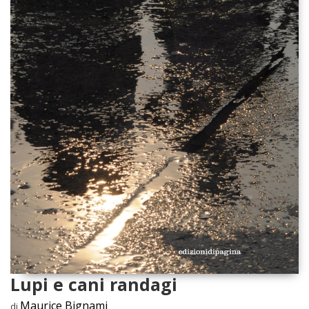
Lupi e cani randagi
Maurice Bignami
di