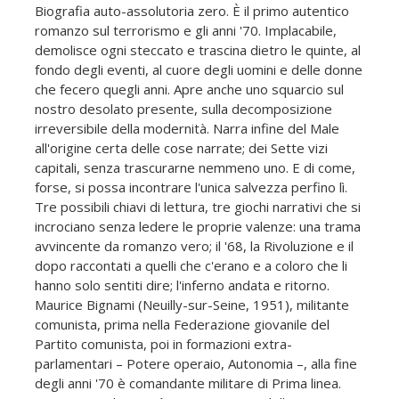
Biografia auto-assolutoria zero. È il primo autentico
romanzo sul terrorismo e gli anni '70. Implacabile,
demolisce ogni steccato e trascina dietro le quinte, al
fondo degli eventi, al cuore degli uomini e delle donne
che fecero quegli anni. Apre anche uno squarcio sul
nostro desolato presente, sulla decomposizione
irreversibile della modernità. Narra infine del Male
all'origine certa delle cose narrate; dei Sette vizi
capitali, senza trascurarne nemmeno uno. E di come,
forse, si possa incontrare l'unica salvezza perfino lì.
Tre possibili chiavi di lettura, tre giochi narrativi che si
incrociano senza ledere le proprie valenze: una trama
avvincente da romanzo vero; il '68, la Rivoluzione e il
dopo raccontati a quelli che c'erano e a coloro che li
hanno solo sentiti dire; l'inferno andata e ritorno.
Maurice Bignami (Neuilly-sur-Seine, 1951), militante
comunista, prima nella Federazione giovanile del
Partito comunista, poi in formazioni extra-
parlamentari – Potere operaio, Autonomia –, alla fine
degli anni '70 è comandante militare di Prima linea.