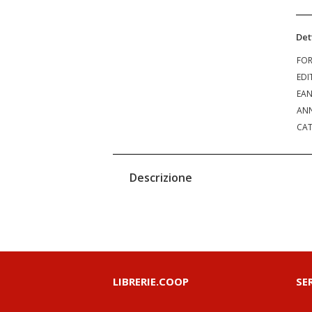
Det
FO
EDI
EA
ANN
CAT
Descrizione
LIBRERIE.COOP
SE