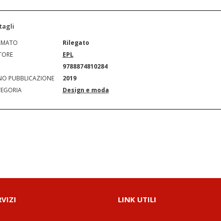
tagli
RMATO
Rilegato
TORE
EPL
N
9788874810284
O PUBBLICAZIONE
2019
EGORIA
Design e moda
RVIZI
LINK UTILI