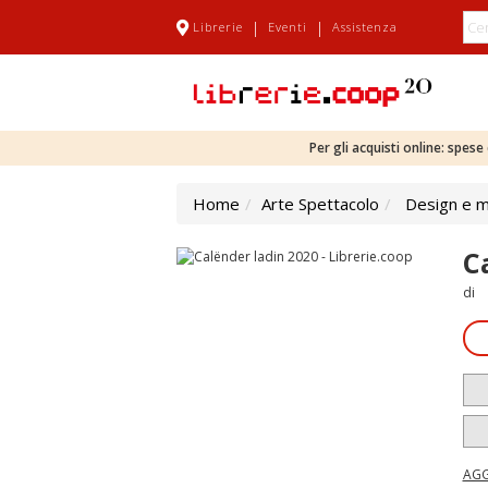
|
|
Librerie
Eventi
Assistenza
Per gli acquisti online: spes
Home
Arte Spettacolo
Design e 
C
di
AGG