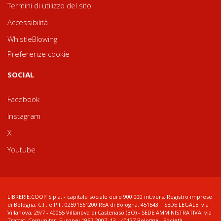
Termini di utilizzo del sito
Accessibilità
WhistleBlowing
Preferenze cookie
SOCIAL
Facebook
Instagram
X
Youtube
LIBRERIE.COOP S.p.a. - capitale sociale euro 900.000 int.vers. Registro imprese
di Bologna, C.F. e P.I.: 02591561200 REA di Bologna: 451543 ; SEDE LEGALE: via
Villanova, 29/7 - 40055 Villanova di Castenaso (BO) - SEDE AMMINISTRATIVA: via
Trattati Comunitari Europei 1957-2007, 13 - 40127 Bologna - Società