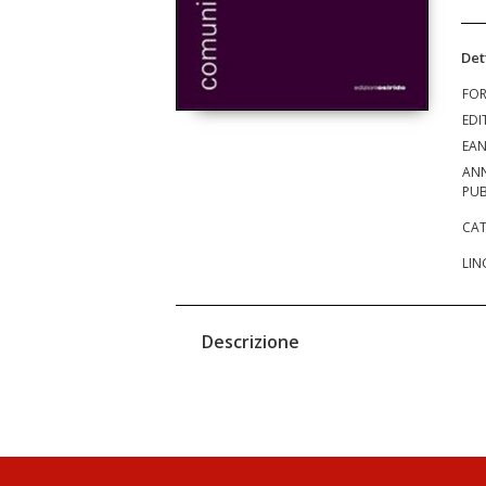
Det
FO
EDI
EA
AN
PUB
CAT
LIN
Descrizione