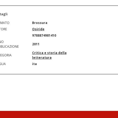
tagli
RMATO
Brossura
TORE
Osiride
N
9788874981410
NO
2011
BLICAZIONE
Critica e storia della
EGORIA
letteratura
GUA
ita