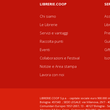
LIBRERIE.COOP
SE
Chi siamo
Ass
Le Librerie
Lib
Servizi e vantaggi
Pre
Raccolta punti
Gui
Eventi
Gif
Collaborazioni e Festival
Isc
Notizie e Area stampa
Lavora con noi
LIBRERIE.COOP S.p.a. - capitale sociale euro 900.000 in
Bologna: 451543 ; SEDE LEGALE: via Villanova, 29/7 - 4
Comunitari Europei 1957-2007, 13 - 40127 Bologna - S
Alleanza 3.0 Soc. Coop., Castenaso (BO) PEC: librerie