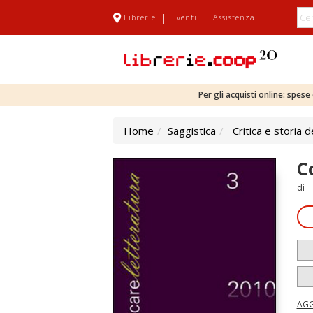
|
|
Librerie
Eventi
Assistenza
Per gli acquisti online: spes
Home
Saggistica
Critica e storia d
C
di
AGG