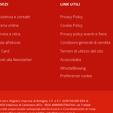
RVIZI
LINK UTILI
istenza e contatti
Privacy Policy
reria online
Cookie Policy
nota e ritira
Privacy policy eventi e fiere
da all'ebook
Condizioni generali di vendita
t Card
Termini di utilizzo del sito
riviti alla Newsletter
Accessibilità
WhistleBlowing
Preferenze cookie
t.vers. Registro imprese di Bologna, C.F. e P.I.: 02591561200 REA di
0055 Villanova di Castenaso (BO) - SEDE AMMINISTRATIVA: via Trattati
ocietà unipersonale sottoposta alla Direzione e Coordinamento di Coop
coopspa@pec.librerie.coop.it MAIL: info@librerie.coop.it