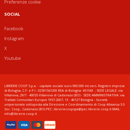
Preferenze cookie
SOCIAL
Facebook
Instagram
X
Youtube
LIBRERIE.COOP S.p.a. - capitale sociale euro 900.000 int.vers. Registro imprese
di Bologna, C.F. e P.I.: 02591561200 REA di Bologna: 451543 ; SEDE LEGALE: via
Villanova, 29/7 - 40055 Villanova di Castenaso (BO) - SEDE AMMINISTRATIVA: via
Trattati Comunitari Europei 1957-2007, 13 - 40127 Bologna - Società
unipersonale sottoposta alla Direzione e Coordinamento di Coop Alleanza 3.0
Soc. Coop., Castenaso (BO) PEC: libreriecoopspa@pec.librerie.coop.it MAIL:
info@librerie.coop.it