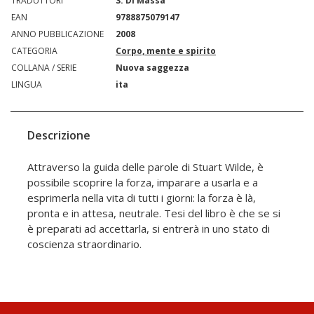
TRADUTTORI
S. Di Massa
EAN
9788875079147
ANNO PUBBLICAZIONE
2008
CATEGORIA
Corpo, mente e spirito
COLLANA / SERIE
Nuova saggezza
LINGUA
ita
Descrizione
Attraverso la guida delle parole di Stuart Wilde, è
possibile scoprire la forza, imparare a usarla e a
esprimerla nella vita di tutti i giorni: la forza è là,
pronta e in attesa, neutrale. Tesi del libro è che se si
è preparati ad accettarla, si entrerà in uno stato di
coscienza straordinario.