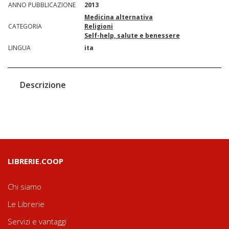
ANNO PUBBLICAZIONE
2013
Medicina alternativa
CATEGORIA
Religioni
Self-help, salute e benessere
LINGUA
ita
Descrizione
LIBRERIE.COOP
Chi siamo
Le Librerie
Servizi e vantaggi