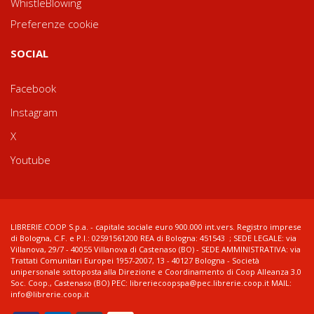
WhistleBlowing
Preferenze cookie
SOCIAL
Facebook
Instagram
X
Youtube
LIBRERIE.COOP S.p.a. - capitale sociale euro 900.000 int.vers. Registro imprese
di Bologna, C.F. e P.I.: 02591561200 REA di Bologna: 451543 ; SEDE LEGALE: via
Villanova, 29/7 - 40055 Villanova di Castenaso (BO) - SEDE AMMINISTRATIVA: via
Trattati Comunitari Europei 1957-2007, 13 - 40127 Bologna - Società
unipersonale sottoposta alla Direzione e Coordinamento di Coop Alleanza 3.0
Soc. Coop., Castenaso (BO) PEC: libreriecoopspa@pec.librerie.coop.it MAIL:
info@librerie.coop.it