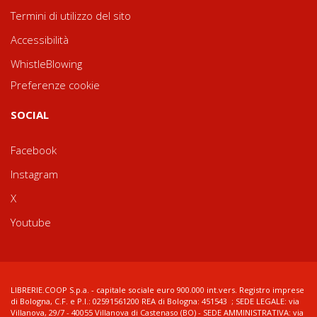
Termini di utilizzo del sito
Accessibilità
WhistleBlowing
Preferenze cookie
SOCIAL
Facebook
Instagram
X
Youtube
LIBRERIE.COOP S.p.a. - capitale sociale euro 900.000 int.vers. Registro imprese
di Bologna, C.F. e P.I.: 02591561200 REA di Bologna: 451543 ; SEDE LEGALE: via
Villanova, 29/7 - 40055 Villanova di Castenaso (BO) - SEDE AMMINISTRATIVA: via